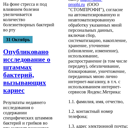
На фоне стресса и под
prophi.ru
(ООО
влиянием болезни
"СТОМПРОФИ"), согласие
увеличивается
на автоматизированную и
количество
неавтоматизированную
болезнетворных бактерий
обработку указанных мной
во рту
персональных данных,
включая сбор,
31 Октябрь
систематизацию, накопление,
хранение, уточнение
Опубликовано
(обновление, изменение),
использование,
исследование о
распространение (в том числе
штаммах
передачу), обезличивание,
блокирование, уничтожение,
бактерий,
переданных мною лично
вызывающих
интернет-магазину, в т.ч. с
использованием интернет-
кариес
сервисов Яндекс.Метрика:
1.1. фамилия, имя, отчество,
Результаты недавнего
исследования о
1.2. контактный номер
содержании
телефона;
специфических штаммов
бактерий и грибков во
1.3. адрес электронной почты;