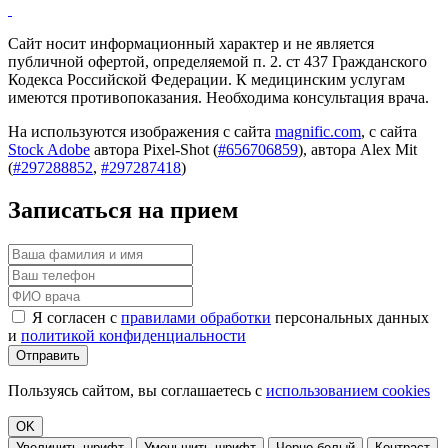
Сайт носит информационный характер и не является
публичной офертой, определяемой п. 2. ст 437 Гражданского
Кодекса Российской Федерации. К медицинским услугам
имеются противопоказания. Необходима консультация врача.
На используются изображения с сайта
magnific.com
, с сайта
Stock Adobe
автора Pixel-Shot (
#656706859
), автора Alex Mit
(
#297288852
,
#297287418
)
Записаться на прием
Я согласен с
правилами обработки
персональных данных
и
политикой конфиденциальности
Отправить
Пользуясь сайтом, вы соглашаетесь с
использованием cookies
OK
Увеличить шрифт
Уменьшить шрифт
Черно-белый
Контраст