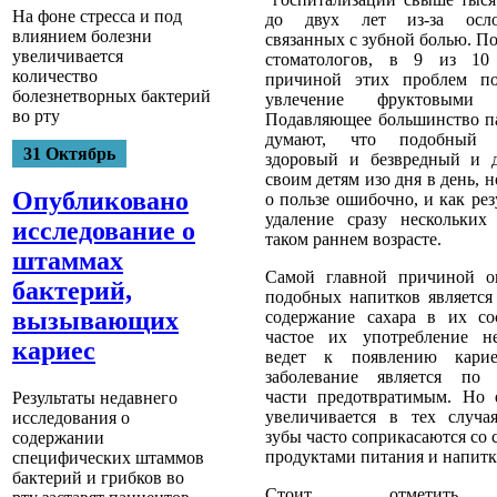
На фоне стресса и под
до двух лет из-за осло
влиянием болезни
связанных с зубной болью. П
увеличивается
стоматологов, в 9 из 10
количество
причиной этих проблем п
болезнетворных бактерий
увлечение фруктовыми 
во рту
Подавляющее большинство п
думают, что подобный 
31 Октябрь
здоровый и безвредный и 
своим детям изо дня в день, 
Опубликовано
о пользе ошибочно, и как ре
удаление сразу нескольких
исследование о
таком раннем возрасте.
штаммах
Самой главной причиной о
бактерий,
подобных напитков является
вызывающих
содержание сахара в их со
частое их употребление н
кариес
ведет к появлению карие
заболевание является по
части предотвратимым. Но 
Результаты недавнего
увеличивается в тех случая
исследования о
зубы часто соприкасаются со
содержании
продуктами питания и напитк
специфических штаммов
бактерий и грибков во
Стоит отметить