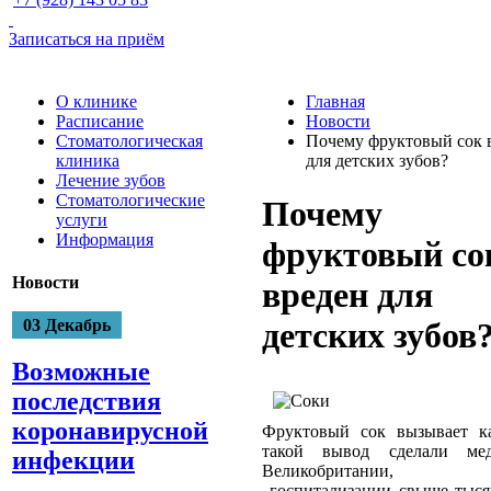
Записаться на приём
О клинике
Главная
Расписание
Новости
Стоматологическая
Почему фруктовый сок 
клиника
для детских зубов?
Лечение зубов
Стоматологические
Почему
услуги
Информация
фруктовый со
Новости
вреден для
детских зубов
03 Декабрь
Возможные
последствия
коронавирусной
Фруктовый сок вызывает 
такой вывод сделали ме
инфекции
Великобритании, 
госпитализации свыше тыся