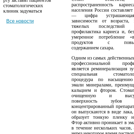
рту заставят пациентов
распространенность карие
стоматологических
населения России составляет
клиник задуматься
— цифра устрашающа
зависимости от возраста, 
Все новости
тяжелых последствий 
профилактика кариеса и, без
умеренное потребление «
продуктов с повыш
содержанием сахара.
Одним из самых действенных
профессиональной профи
является реминерализация зу
специальная стоматолог
процедура по насыщению
эмали минералами, преимущ
кальцием и фтором. Стома
очищенную и высуш
поверхность зубов н
концентрированный препарат
он выпускаются в виде лака,
образует тонкую пленку н
Фтор активно проникает в эм
в течение нескольких часов,
через некоторое время раствор